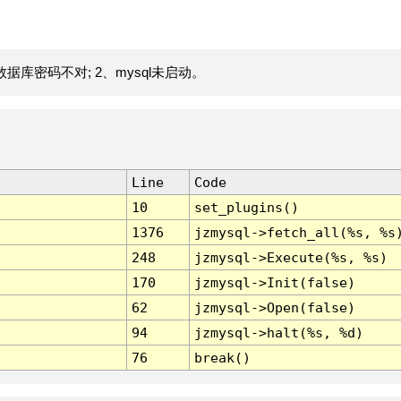
据库密码不对; 2、mysql未启动。
Line
Code
10
set_plugins()
1376
jzmysql->fetch_all(%s, %s
248
jzmysql->Execute(%s, %s)
170
jzmysql->Init(false)
62
jzmysql->Open(false)
94
jzmysql->halt(%s, %d)
76
break()