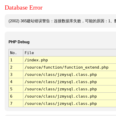
Database Error
(2002) 365建站错误警告：连接数据库失败，可能的原因：1、数
PHP Debug
No.
File
1
/index.php
2
/source/function/function_extend.php
3
/source/class/jzmysql.class.php
4
/source/class/jzmysql.class.php
5
/source/class/jzmysql.class.php
6
/source/class/jzmysql.class.php
7
/source/class/jzmysql.class.php